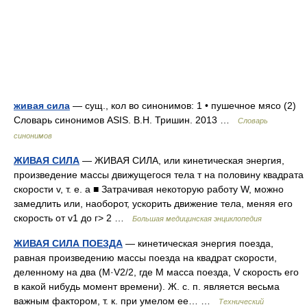
живая сила
— сущ., кол во синонимов: 1 • пушечное мясо (2)
Словарь синонимов ASIS. В.Н. Тришин. 2013 …
Словарь
синонимов
ЖИВАЯ СИЛА
— ЖИВАЯ СИЛА, или кинетическая энергия,
произведение массы движущегося тела т на половину квадрата
скорости v, т. е. а ■ Затрачивая некоторую работу W, можно
замедлить или, наоборот, ускорить движение тела, меняя его
скорость от v1 до г> 2 …
Большая медицинская энциклопедия
ЖИВАЯ СИЛА ПОЕЗДА
— кинетическая энергия поезда,
равная произведению массы поезда на квадрат скорости,
деленному на два (M·V2/2, где М масса поезда, V скорость его
в какой нибудь момент времени). Ж. с. п. является весьма
важным фактором, т. к. при умелом ее… …
Технический