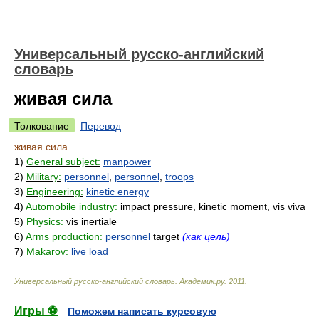
Универсальный русско-английский
словарь
живая сила
Толкование
Перевод
живая сила
1)
General subject:
manpower
2)
Military:
personnel
,
personnel
,
troops
3)
Engineering:
kinetic energy
4)
Automobile industry:
impact pressure, kinetic moment, vis viva
5)
Physics:
vis inertiale
6)
Arms production:
personnel
target
(как цель)
7)
Makarov:
live load
Универсальный русско-английский словарь
.
Академик.ру
.
2011
.
Игры ⚽
Поможем написать курсовую